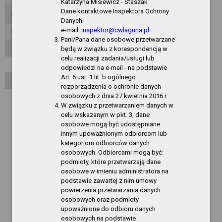
Katarzyna Misiewicz - Staszak
Dane kontaktowe Inspektora Ochrony
Inspektor ochrony danych
Danych:
e-mail:
inspektor@cwlaguna.pl
Dane publiczne
Pani/Pana dane osobowe przetwarzane
Akty normatywne
będą w związku z korespondencją w
celu realizacji zadania/usługi lub
Zarządzenia Dyrektora CSIR
odpowiedzi na e-mail - na podstawie
Art. 6 ust. 1 lit. b ogólnego
Zarządzenia Dyrektora CW LAGUNA
rozporządzenia o ochronie danych
osobowych z dnia 27 kwietnia 2016 r.
Rok 2021
W związku z przetwarzaniem danych w
Rok 2020
celu wskazanym w pkt. 3, dane
osobowe mogą być udostępniane
Rok 2019
innym upoważnionym odbiorcom lub
kategoriom odbiorców danych
Rok 2018
osobowych. Odbiorcami mogą być:
podmioty, które przetwarzają dane
Rok 2017
osobowe w imieniu administratora na
Rok 2016
podstawie zawartej z nim umowy
powierzenia przetwarzania danych
Rok 2015
osobowych oraz podmioty
upoważnione do odbioru danych
Rok 2014
osobowych na podstawie