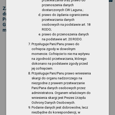
przetwarzania oraz prawo do
przenoszenia danych
ZARZĄDZENIE NR 12/2018 Dyrektora CW Laguna z
dostarczonych CW Laguna.;
dnia 25 maja 2018 r. w sprawie wprowadzenia
prawo do żądania ograniczenia
Polityki Ochrony Danych Osobowych CW Laguna w
przetwarzania danych
Gryfinie oraz Instrukcji zarządzania systemem
osobowych na podstawie art. 18
monitoringu
RODO;
prawo do przenoszenia danych
na podstawie art. 20 RODO.
Gryfino, dnia 25.05.2018 r.
Przysługuje Pani/Panu prawo do
cofnięcia zgody w dowolnym
ZARZĄDZENIE NR 12 /2018
momencie. Cofnięcie to nie ma wpływu
Dyrektora Centrum Wodnego Laguna
na zgodność przetwarzania, którego
dokonano na podstawie zgody przed
z dnia 25 maja 2018 r.
jej cofnięciem.
Przysługuje Pani/Panu prawo wniesienia
w sprawie: wprowadzenia Polityki Ochrony
skargi do organu nadzorczego na
Danych Osobowych Centrum Wodnego Laguna
niezgodne z prawem przetwarzanie
w Gryfinie oraz Instrukcji zarządzania
Pani/Pana danych osobowych przez
systemem monitoringu wizyjnego na terenie
administratora. Organem właściwym do
CW Laguna w Gryfinie
wniesienia skargi jest Prezes Urzędu
Ochrony Danych Osobowych.
§ 1.
Podanie danych jest dobrowolne, lecz
niezbędne do korespondencji, w
Z dniem 25.05.2018 r. wprowadzam Politykę