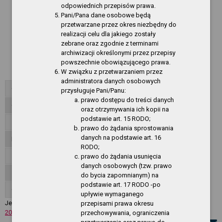
odpowiednich przepisów prawa.
Rok 2013
Pani/Pana dane osobowe będą
Rok 2012
przetwarzane przez okres niezbędny do
realizacji celu dla jakiego zostały
Rok 2011
zebrane oraz zgodnie z terminami
archiwizacji określonymi przez przepisy
Rok 2010
powszechnie obowiązującego prawa.
W związku z przetwarzaniem przez
Rok 2009
administratora danych osobowych
Organizacja działania
przysługuje Pani/Panu:
prawo dostępu do treści danych
Oferty pracy
oraz otrzymywania ich kopii na
podstawie art. 15 RODO;
Zamówienia publiczne - CSIR
prawo do żądania sprostowania
danych na podstawie art. 16
Informacje
RODO;
Załatwianie spraw, skargi, wnioski
prawo do żądania usunięcia
danych osobowych (tzw. prawo
Zgłoszenia wewnętrzne
do bycia zapomnianym) na
podstawie art. 17 RODO -po
O Serwisie
upływie wymaganego
Jesteś w:
Akty normatywne
»
Zarządzenia Dyrektora CW LAGUN..
»
Rok
przepisami prawa okresu
2018
przechowywania, ograniczenia