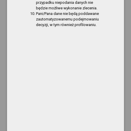
przypadku niepodania danych nie
Ochrony Danych Osobowych w Centrum Wodnym
będzie możliwe wykonanie zlecenia.
Laguna w Gryfinie stanowiącą załącznik do
Pani/Pana dane nie będą poddawane
niniejszego Zarządzenia.
zautomatyzowanemu podejmowaniu
decyzji, w tym również profilowaniu.
§ 2.
Traci moc Zarządzenie nr 7/2015 Dyrektora
Centrum Wodnego Laguna w Gryfinie z dnia
9.04.2015 r. oraz Zarządzenie nr 5/2016
Dyrektora Centrum Wodnego Laguna w Gryfinie z
dnia 6.04.2016 r.
§ 3.
Nadzór nad realizacją Zarządzenia
powierzam Kierownikowi działu ds.
organizacyjnych - kadry, szkolenia i analizy
płacowe.
Zarządzenie wchodzi w życie z dniem
podpisania z mocą obowiązującą od 25
maja 2018 r.