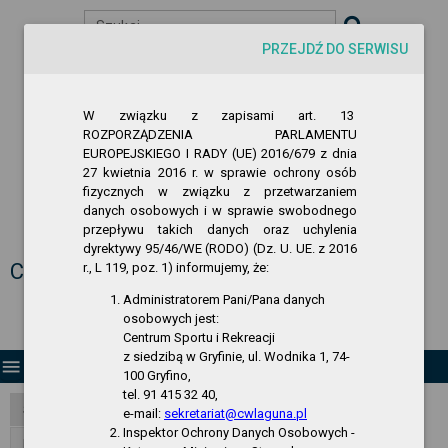
Szukaj
PRZEJDŹ DO SERWISU
visibility
-A
A
A+
W związku z zapisami art. 13
ROZPORZĄDZENIA PARLAMENTU
EUROPEJSKIEGO I RADY (UE) 2016/679 z dnia
27 kwietnia 2016 r. w sprawie ochrony osób
fizycznych w związku z przetwarzaniem
danych osobowych i w sprawie swobodnego
przepływu takich danych oraz uchylenia
Biuletyn Informacji Publicznej
dyrektywy 95/46/WE (RODO) (Dz. U. UE. z 2016
Centrum Sportu i Rekreacji w Gryfinie
r., L 119, poz. 1) informujemy, że:
Administratorem Pani/Pana danych
osobowych jest:
Centrum Sportu i Rekreacji
z siedzibą w Gryfinie, ul. Wodnika 1, 74-
menu
100 Gryfino,
tel. 91 415 32 40,
Strona Główna
e-mail:
sekretariat@cwlaguna.pl
Inspektor Ochrony Danych Osobowych -
RODO - klauzula informacyjna