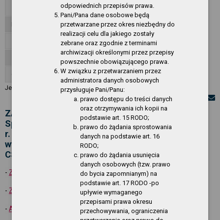
odpowiednich przepisów prawa.
Zamówienia publiczne - CSIR
Pani/Pana dane osobowe będą
przetwarzane przez okres niezbędny do
Informacje
realizacji celu dla jakiego zostały
Załatwianie spraw, skargi, wnioski
zebrane oraz zgodnie z terminami
archiwizacji określonymi przez przepisy
Zgłoszenia wewnętrzne
powszechnie obowiązującego prawa.
W związku z przetwarzaniem przez
O Serwisie
administratora danych osobowych
Jesteś w:
Akty normatywne
»
Zarządzenia Dyrektora CSIR
»
Rok 2023
przysługuje Pani/Panu:
prawo dostępu do treści danych
oraz otrzymywania ich kopii na
ZARZĄDZENIE nr 32/2023 Dyrektora Centrum
podstawie art. 15 RODO;
Sportu i Rekreacji w Gryfinie z dnia 14 marca 2023
prawo do żądania sprostowania
r. w sprawie wprowadzenia "Regulaminu
danych na podstawie art. 16
wynagradzania pracowników zatrudnionych w
RODO;
CSiR"
prawo do żądania usunięcia
danych osobowych (tzw. prawo
-
Zarządzenie nr 32/2023
do bycia zapomnianym) na
podstawie art. 17 RODO -po
-
Załącznik do zarządzenia nr 32/2023
upływie wymaganego
przepisami prawa okresu
-
Aneks nr 1 do zarządzenia nr 32/2023
przechowywania, ograniczenia