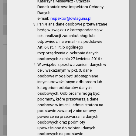
Katarzyna Misiewicz - Staszak
Dane kontaktowe Inspektora Ochrony
Inspektor ochrony danych
Danych:
e-mail:
inspektor@cwlaguna.pl
Dane publiczne
Pani/Pana dane osobowe przetwarzane
Akty normatywne
będą w związku z korespondencją w
celu realizacji zadania/usługi lub
Zarządzenia Dyrektora CSIR
odpowiedzi na e-mail - na podstawie
Art. 6 ust. 1 lit. b ogólnego
Rok 2026
rozporządzenia o ochronie danych
osobowych z dnia 27 kwietnia 2016 r.
Rok 2025
W związku z przetwarzaniem danych w
Rok 2024
celu wskazanym w pkt. 3, dane
osobowe mogą być udostępniane
Rok 2023
innym upoważnionym odbiorcom lub
kategoriom odbiorców danych
Rok 2022
osobowych. Odbiorcami mogą być:
podmioty, które przetwarzają dane
Rok 2021
osobowe w imieniu administratora na
Zarządzenia Dyrektora CW LAGUNA
podstawie zawartej z nim umowy
powierzenia przetwarzania danych
Organizacja działania
osobowych oraz podmioty
upoważnione do odbioru danych
Oferty pracy
osobowych na podstawie