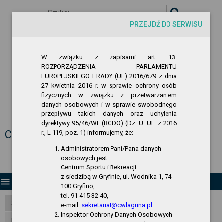
Szukaj
PRZEJDŹ DO SERWISU
visibility
-A
A
A+
W związku z zapisami art. 13
ROZPORZĄDZENIA PARLAMENTU
EUROPEJSKIEGO I RADY (UE) 2016/679 z dnia
27 kwietnia 2016 r. w sprawie ochrony osób
fizycznych w związku z przetwarzaniem
danych osobowych i w sprawie swobodnego
przepływu takich danych oraz uchylenia
Biuletyn Informacji Publicznej
dyrektywy 95/46/WE (RODO) (Dz. U. UE. z 2016
Centrum Sportu i Rekreacji w Gryfinie
r., L 119, poz. 1) informujemy, że:
Administratorem Pani/Pana danych
osobowych jest:
Centrum Sportu i Rekreacji
z siedzibą w Gryfinie, ul. Wodnika 1, 74-
menu
100 Gryfino,
tel. 91 415 32 40,
Strona Główna
e-mail:
sekretariat@cwlaguna.pl
Inspektor Ochrony Danych Osobowych -
RODO - klauzula informacyjna