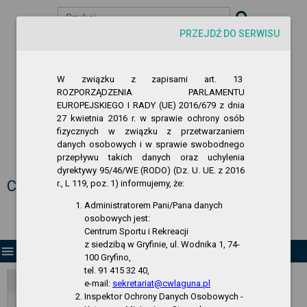
Szukaj
PRZEJDŹ DO SERWISU
visibility
-A
A
A+
W związku z zapisami art. 13
ROZPORZĄDZENIA PARLAMENTU
EUROPEJSKIEGO I RADY (UE) 2016/679 z dnia
27 kwietnia 2016 r. w sprawie ochrony osób
fizycznych w związku z przetwarzaniem
danych osobowych i w sprawie swobodnego
przepływu takich danych oraz uchylenia
Biuletyn Informacji Publicznej
dyrektywy 95/46/WE (RODO) (Dz. U. UE. z 2016
Centrum Sportu i Rekreacji w Gryfinie
r., L 119, poz. 1) informujemy, że:
Administratorem Pani/Pana danych
osobowych jest:
Centrum Sportu i Rekreacji
z siedzibą w Gryfinie, ul. Wodnika 1, 74-
menu
100 Gryfino,
tel. 91 415 32 40,
Strona Główna
e-mail:
sekretariat@cwlaguna.pl
Inspektor Ochrony Danych Osobowych -
RODO - klauzula informacyjna