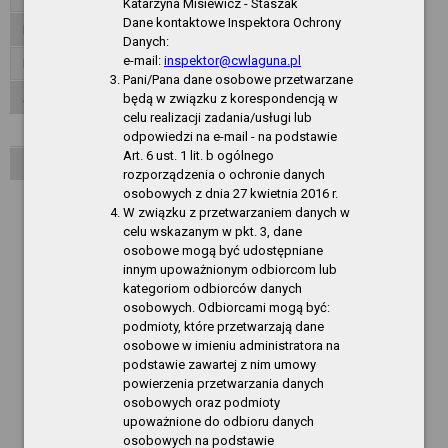
Katarzyna Misiewicz - Staszak
Dane kontaktowe Inspektora Ochrony
Inspektor ochrony danych
Danych:
e-mail:
inspektor@cwlaguna.pl
Dane publiczne
Pani/Pana dane osobowe przetwarzane
Akty normatywne
będą w związku z korespondencją w
celu realizacji zadania/usługi lub
Zarządzenia Dyrektora CSIR
odpowiedzi na e-mail - na podstawie
Art. 6 ust. 1 lit. b ogólnego
Zarządzenia Dyrektora CW LAGUNA
rozporządzenia o ochronie danych
osobowych z dnia 27 kwietnia 2016 r.
Rok 2021
W związku z przetwarzaniem danych w
Rok 2020
celu wskazanym w pkt. 3, dane
osobowe mogą być udostępniane
Rok 2019
innym upoważnionym odbiorcom lub
kategoriom odbiorców danych
Rok 2018
osobowych. Odbiorcami mogą być:
podmioty, które przetwarzają dane
Rok 2017
osobowe w imieniu administratora na
Rok 2016
podstawie zawartej z nim umowy
powierzenia przetwarzania danych
Rok 2015
osobowych oraz podmioty
upoważnione do odbioru danych
Rok 2014
osobowych na podstawie