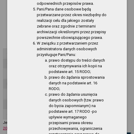
odpowiednich przepisów prawa.
Rok 2013
Pani/Pana dane osobowe będą
Rok 2012
przetwarzane przez okres niezbędny do
realizacji celu dla jakiego zostały
Rok 2011
zebrane oraz zgodnie z terminami
archiwizacji określonymi przez przepisy
Rok 2010
powszechnie obowiązującego prawa.
W związku z przetwarzaniem przez
Rok 2009
administratora danych osobowych
Organizacja działania
przysługuje Pani/Panu:
prawo dostępu do treści danych
Oferty pracy
oraz otrzymywania ich kopii na
podstawie art. 15 RODO;
Zamówienia publiczne - CSIR
prawo do żądania sprostowania
danych na podstawie art. 16
Informacje
RODO;
Załatwianie spraw, skargi, wnioski
prawo do żądania usunięcia
danych osobowych (tzw. prawo
Zgłoszenia wewnętrzne
do bycia zapomnianym) na
podstawie art. 17 RODO -po
O Serwisie
upływie wymaganego
Jesteś w:
Akty normatywne
»
Zarządzenia Dyrektora CW LAGUN..
»
Rok
przepisami prawa okresu
2012
przechowywania, ograniczenia