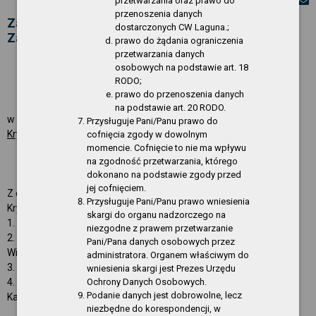
przetwarzania oraz prawo do
przenoszenia danych
Zarządzenie Nr 4 w sprawie: powołania
dostarczonych CW Laguna.;
Zakładowego Zespołu Reagowania Kryzysowego
prawo do żądania ograniczenia
przetwarzania danych
Z A R Z Ą D Z E N I E Nr 4 / 2012
osobowych na podstawie art. 18
Dyrektora Centrum Wodnego Laguna
RODO;
z dnia 20.01.2012 r.
prawo do przenoszenia danych
na podstawie art. 20 RODO.
w sprawie :
powołania Zakładowego Zespołu Reagowania
Przysługuje Pani/Panu prawo do
Kryzysowego
cofnięcia zgody w dowolnym
momencie. Cofnięcie to nie ma wpływu
na zgodność przetwarzania, którego
§ 1.
dokonano na podstawie zgody przed
jej cofnięciem.
Z dniem 20.01.2012 r. powołuję Zakładowy Zespół Reagowania
Przysługuje Pani/Panu prawo wniesienia
Kryzysowego, w skład którego wchodzą:
skargi do organu nadzorczego na
1. Dyrektor Centrum Wodnego Laguna - Juliusz Grabowski
niezgodne z prawem przetwarzanie
2. Główny Specjalista ds. BHP, PPOŻ i Ochrony Obiektu – Tomasz
Pani/Pana danych osobowych przez
Wilczek
administratora. Organem właściwym do
3. Kierownik Wydziału ds. technicznych – Adam Kida
wniesienia skargi jest Prezes Urzędu
Ochrony Danych Osobowych.
4. Kierownik Wydziału ds. administracyjnych i marketingu –
Podanie danych jest dobrowolne, lecz
Katarzyna Nowak
niezbędne do korespondencji, w