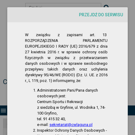
Szukaj
PRZEJDŹ DO SERWISU
visibility
-A
A
A+
W związku z zapisami art. 13
ROZPORZĄDZENIA PARLAMENTU
EUROPEJSKIEGO I RADY (UE) 2016/679 z dnia
27 kwietnia 2016 r. w sprawie ochrony osób
fizycznych w związku z przetwarzaniem
danych osobowych i w sprawie swobodnego
przepływu takich danych oraz uchylenia
Biuletyn Informacji Publicznej
dyrektywy 95/46/WE (RODO) (Dz. U. UE. z 2016
Centrum Sportu i Rekreacji w Gryfinie
r., L 119, poz. 1) informujemy, że:
Administratorem Pani/Pana danych
osobowych jest:
Centrum Sportu i Rekreacji
z siedzibą w Gryfinie, ul. Wodnika 1, 74-
menu
100 Gryfino,
tel. 91 415 32 40,
Strona Główna
e-mail:
sekretariat@cwlaguna.pl
Inspektor Ochrony Danych Osobowych -
RODO - klauzula informacyjna