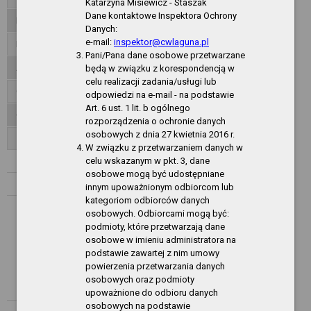
Katarzyna Misiewicz - Staszak
Dane kontaktowe Inspektora Ochrony
Inspektor ochrony danych
Danych:
e-mail:
inspektor@cwlaguna.pl
Dane publiczne
Pani/Pana dane osobowe przetwarzane
Akty normatywne
będą w związku z korespondencją w
celu realizacji zadania/usługi lub
Organizacja działania
odpowiedzi na e-mail - na podstawie
Art. 6 ust. 1 lit. b ogólnego
Oferty pracy
rozporządzenia o ochronie danych
osobowych z dnia 27 kwietnia 2016 r.
Zamówienia publiczne - CSIR
W związku z przetwarzaniem danych w
celu wskazanym w pkt. 3, dane
Rok 2026
osobowe mogą być udostępniane
Rok 2025
innym upoważnionym odbiorcom lub
kategoriom odbiorców danych
Zamówienia o wartości równej lub przekraczającej 130 000
osobowych. Odbiorcami mogą być:
złotych
podmioty, które przetwarzają dane
osobowe w imieniu administratora na
Zamówienia do 130 000 złotych
podstawie zawartej z nim umowy
powierzenia przetwarzania danych
Plan postępowań o udzielenie zamówień
osobowych oraz podmioty
Rok 2024
upoważnione do odbioru danych
osobowych na podstawie