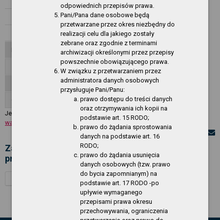
Rok 2023
odpowiednich przepisów prawa.
Pani/Pana dane osobowe będą
Rok 2022
przetwarzane przez okres niezbędny do
Rok 2021
realizacji celu dla jakiego zostały
zebrane oraz zgodnie z terminami
Informacje
archiwizacji określonymi przez przepisy
powszechnie obowiązującego prawa.
Załatwianie spraw, skargi, wnioski
W związku z przetwarzaniem przez
administratora danych osobowych
Zgłoszenia wewnętrzne
przysługuje Pani/Panu:
prawo dostępu do treści danych
O Serwisie
oraz otrzymywania ich kopii na
Jesteś w:
Zamówienia publiczne - CSIR
»
Rok 2025
»
Zamówienia o
podstawie art. 15 RODO;
wartości równej l..
prawo do żądania sprostowania
danych na podstawie art. 16
RODO;
Zamówienia o wartości równej lub
prawo do żądania usunięcia
przekraczającej 130 000 złotych
danych osobowych (tzw. prawo
do bycia zapomnianym) na
Tytuł
Data
podstawie art. 17 RODO -po
upływie wymaganego
przepisami prawa okresu
przechowywania, ograniczenia