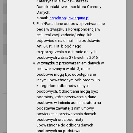
Katarzyna Misiewicz - Staszak
Dane kontaktowe Inspektora Ochrony
Inspektor ochrony danych
Danych:
e-mail:
inspektor@cwlaguna.pl
Dane publiczne
Pani/Pana dane osobowe przetwarzane
Akty normatywne
będą w związku z korespondencją w
celu realizacji zadania/usługi lub
Organizacja działania
odpowiedzi na e-mail - na podstawie
Art. 6 ust. 1 lit. b ogólnego
Oferty pracy
rozporządzenia o ochronie danych
osobowych z dnia 27 kwietnia 2016 r.
Zamówienia publiczne - CSIR
W związku z przetwarzaniem danych w
celu wskazanym w pkt. 3, dane
Rok 2026
osobowe mogą być udostępniane
Zamówienia do 170 000 złotych
innym upoważnionym odbiorcom lub
kategoriom odbiorców danych
Rok 2025
osobowych. Odbiorcami mogą być:
podmioty, które przetwarzają dane
Rok 2024
osobowe w imieniu administratora na
podstawie zawartej z nim umowy
Rok 2023
powierzenia przetwarzania danych
Rok 2022
osobowych oraz podmioty
upoważnione do odbioru danych
Rok 2021
osobowych na podstawie