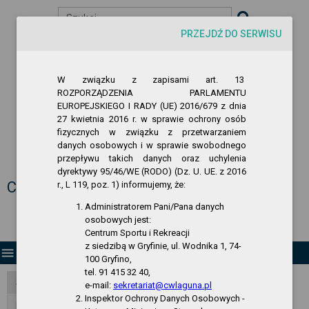
Szukaj
PRZEJDŹ DO SERWISU
visibility
-A
A
A+
W związku z zapisami art. 13
ROZPORZĄDZENIA PARLAMENTU
EUROPEJSKIEGO I RADY (UE) 2016/679 z dnia
27 kwietnia 2016 r. w sprawie ochrony osób
fizycznych w związku z przetwarzaniem
danych osobowych i w sprawie swobodnego
przepływu takich danych oraz uchylenia
Biuletyn Informacji Publicznej
dyrektywy 95/46/WE (RODO) (Dz. U. UE. z 2016
Centrum Sportu i Rekreacji w Gryfinie
r., L 119, poz. 1) informujemy, że:
Administratorem Pani/Pana danych
osobowych jest:
Centrum Sportu i Rekreacji
z siedzibą w Gryfinie, ul. Wodnika 1, 74-
menu
100 Gryfino,
tel. 91 415 32 40,
Strona Główna
e-mail:
sekretariat@cwlaguna.pl
Inspektor Ochrony Danych Osobowych -
RODO - klauzula informacyjna